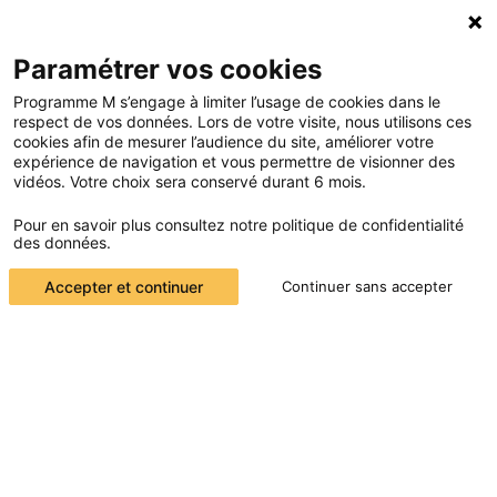
AIWAYS
L’espace mobilité durable de Villa M a le plaisir d’accueillir le
constructeur d’automobiles électriques Aiways.
Catégorie :
Exposition
Paramétrer vos cookies
Programme M s’engage à limiter l’usage de cookies dans le
respect de vos données. Lors de votre visite, nous utilisons ces
cookies afin de mesurer l’audience du site, améliorer votre
expérience de navigation et vous permettre de visionner des
vidéos. Votre choix sera conservé durant 6 mois.
Pour en savoir plus consultez notre politique de confidentialité
des données.
Accepter et continuer
Continuer sans accepter
ADRESSE
24-30 Boulevard Pasteur
75015 Paris
CONTACTS